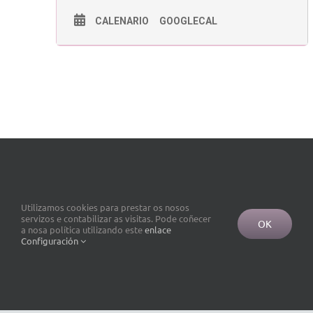
CALENARIO
GOOGLECAL
Utilizamos cookies para prestar os nosos
servizos e contabilizar as visitas. Pode coñecer
OK
a nosa política utilizando este
enlace
Configuración