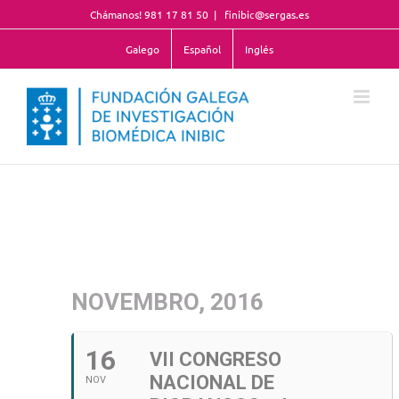
Saltar
Chámanos! 981 17 81 50
|
finibic@sergas.es
al
contenido
Galego
Español
Inglés
NOVEMBRO, 2016
16
VII CONGRESO
NACIONAL DE
NOV