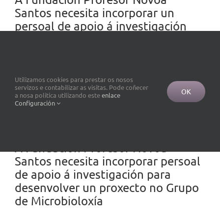
Santos necesita incorporar un
persoal de apoio á investigación
para desenvolver un proxecto no
Grupo CEllCOM
Máis información:
[...]
Utilizamos cookies para prestar os nosos
servizos e contabilizar as visitas. Pode coñecer
OK
a nosa política utilizando este
enlace
31 Xaneiro, 2022
Configuración
A Fundación Profesor Novoa
Santos necesita incorporar persoal
de apoio á investigación para
desenvolver un proxecto no Grupo
de Microbioloxía