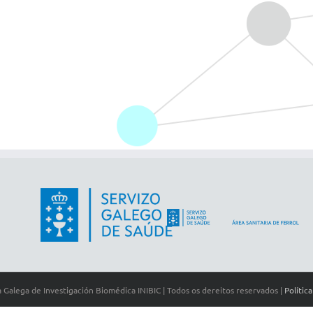
 Galega de Investigación Biomédica INIBIC | Todos os dereitos reservados |
Polític