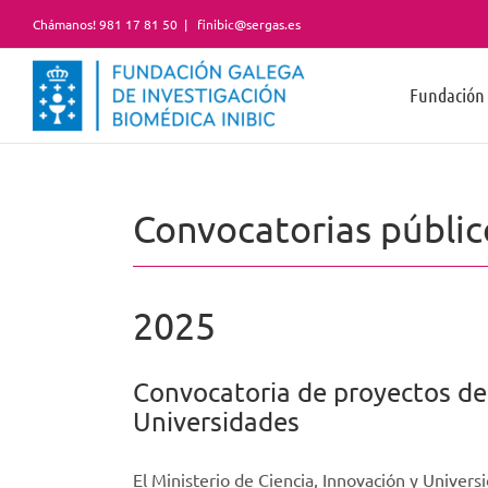
Saltar
Chámanos! 981 17 81 50
|
finibic@sergas.es
al
contenido
Fundación
Convocatorias públic
2025
Convocatoria de proyectos de 
Universidades
El Ministerio de Ciencia, Innovación y Univers