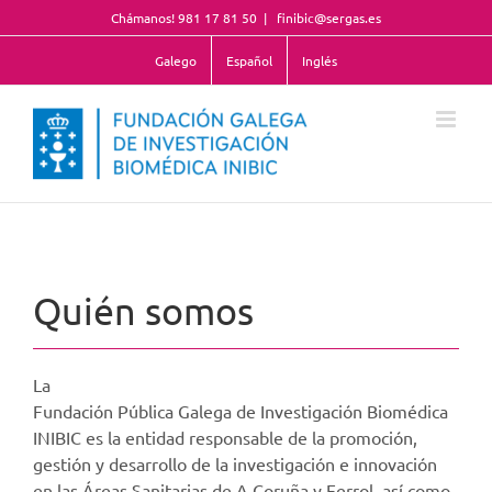
Saltar
Chámanos! 981 17 81 50
|
finibic@sergas.es
al
contenido
Galego
Español
Inglés
Quién somos
La
Fundación Pública Galega de Investigación Biomédica
INIBIC es la entidad responsable de la promoción,
gestión y desarrollo de la investigación e innovación
en las Áreas Sanitarias de A Coruña y Ferrol, así como