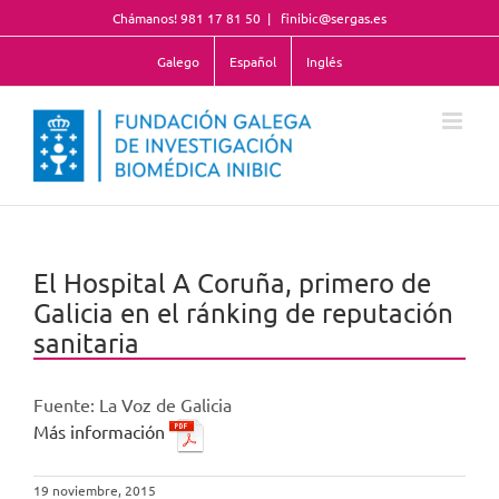
Saltar
Chámanos! 981 17 81 50
|
finibic@sergas.es
al
contenido
Galego
Español
Inglés
El Hospital A Coruña, primero de
Galicia en el ránking de reputación
sanitaria
Fuente: La Voz de Galicia
Más información
19 noviembre, 2015