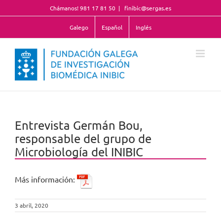
Saltar
Chámanos! 981 17 81 50
|
finibic@sergas.es
al
contenido
Galego
Español
Inglés
Entrevista Germán Bou,
responsable del grupo de
Microbiología del INIBIC
Más información:
3 abril, 2020