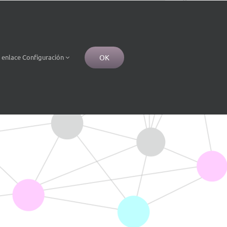
OK
e
enlace
Configuración