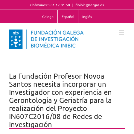
Saltar
Chámanos! 981 17 81 50
|
finibic@sergas.es
al
contenido
Galego
Español
Inglés
La Fundación Profesor Novoa
Santos necesita incorporar un
Investigador con experiencia en
Gerontología y Geriatría para la
realización del Proyecto
IN607C2016/08 de Redes de
Investigación