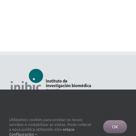
Utilizamos cookies para prestar os nosos
servizos e contabilizar as visitas. Pode coñecer
OK
a nosa política utilizando este
enlace
Configuración