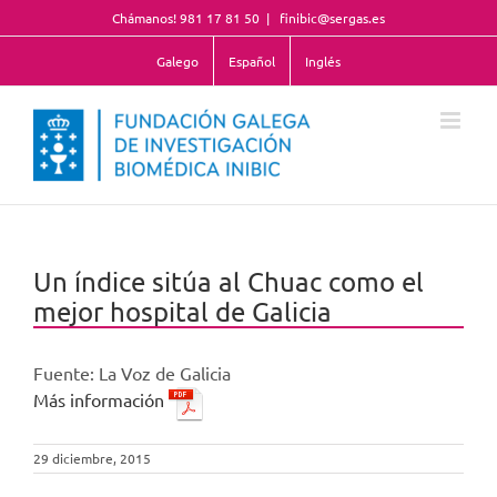
Saltar
Chámanos! 981 17 81 50
|
finibic@sergas.es
al
contenido
Galego
Español
Inglés
Un índice sitúa al Chuac como el
mejor hospital de Galicia
Fuente: La Voz de Galicia
Más información
29 diciembre, 2015