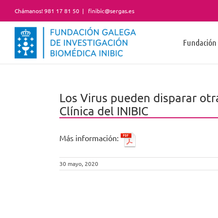
Saltar
Chámanos! 981 17 81 50
|
finibic@sergas.es
al
contenido
Fundación
Los Virus pueden disparar ot
Clínica del INIBIC
Más información:
30 mayo, 2020