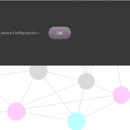
OK
e
enlace
Configuración