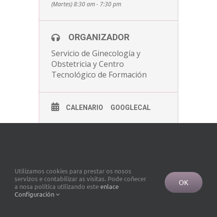
(Martes) 8:30 am - 7:30 pm
ORGANIZADOR
Servicio de Ginecología y
Obstetricia y Centro
Tecnológico de Formación
CALENARIO
GOOGLECAL
Utilizamos cookies para prestar os nosos
servizos e contabilizar as visitas. Pode coñecer
OK
a nosa política utilizando este
enlace
Configuración