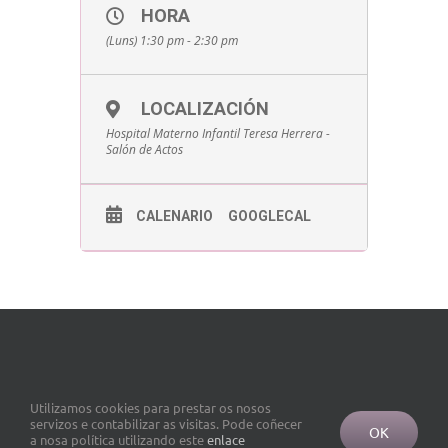
HORA
(Luns) 1:30 pm - 2:30 pm
LOCALIZACIÓN
Hospital Materno Infantil Teresa Herrera -
Salón de Actos
CALENARIO
GOOGLECAL
Utilizamos cookies para prestar os nosos
servizos e contabilizar as visitas. Pode coñecer
OK
a nosa política utilizando este
enlace