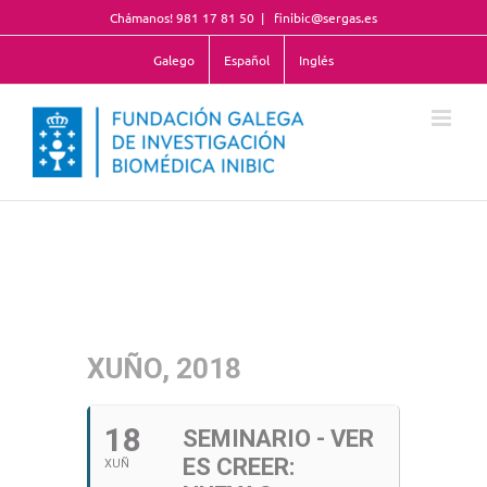
Saltar
Chámanos! 981 17 81 50
|
finibic@sergas.es
al
contenido
Galego
Español
Inglés
XUÑO, 2018
18
SEMINARIO - VER
ES CREER:
XUÑ