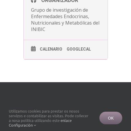
ORGANIZADOR
Grupo de investigación de
Enfermedades Endocrinas,
Nutricionales y Metabólicas del
INIBIC
CALENARIO
GOOGLECAL
Utilizamos cookies para prestar os nosos
servizos e contabilizar as visitas. Pode coñecer
OK
a nosa política utilizando este
enlace
Configuración