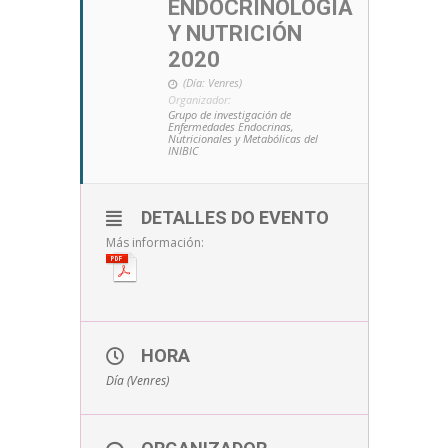
ENDOCRINOLOGÍA
Y NUTRICIÓN
2020
(Día: Venres)
Organizador:
Grupo de investigación de
Enfermedades Endocrinas,
Nutricionales y Metabólicas del
INIBIC
DETALLES DO EVENTO
Más información:
HORA
Día (Venres)