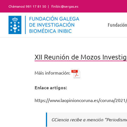
Skip
Chámanos! 981 17 81 50
|
finibic@sergas.es
to
content
Fundació
XII Reunión de Mozos Investig
Máis información:
Enlace artigos:
https://www.laopinioncoruna.es/coruna/202
GCiencia recibe a mención “Periodismo