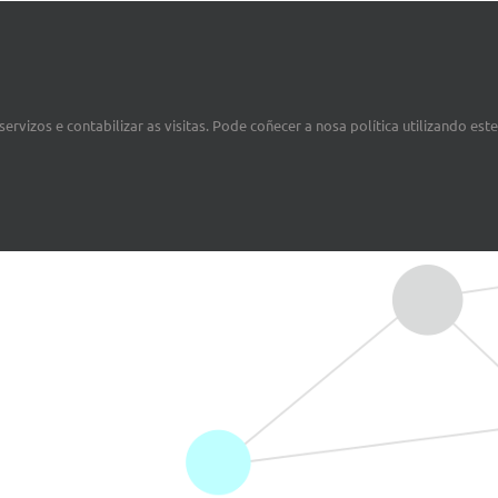
vestigadores-galegos-no-estranxeiro-presentan-os-seus-traball
ervizos e contabilizar as visitas. Pode coñecer a nosa política utilizando est