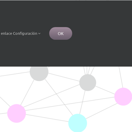
os-da-man-do-inibic-YD9984256
OK
e
enlace
Configuración