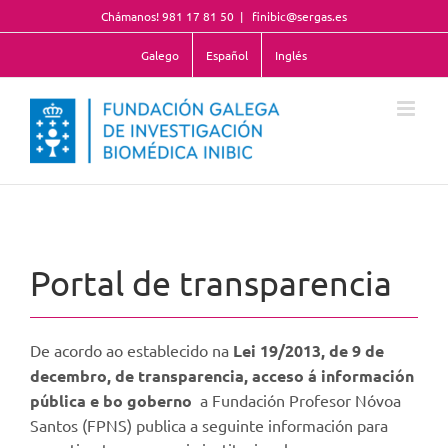
Skip
Chámanos! 981 17 81 50
|
finibic@sergas.es
to
content
Galego
Español
Inglés
Portal de transparencia
De acordo ao establecido na
Lei 19/2013, de 9 de
decembro, de transparencia, acceso á información
pública e bo goberno
a Fundación Profesor Nóvoa
Santos (FPNS) publica a seguinte información para