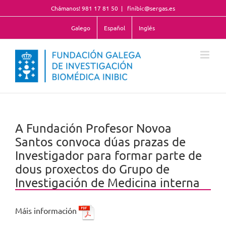
Skip
Chámanos! 981 17 81 50
|
finibic@sergas.es
to
content
Galego
Español
Inglés
A Fundación Profesor Novoa
Santos convoca dúas prazas de
Investigador para formar parte de
dous proxectos do Grupo de
Investigación de Medicina interna
Máis información