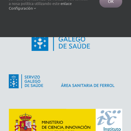
OK
a nosa política utilizando este
enlace
Configuración