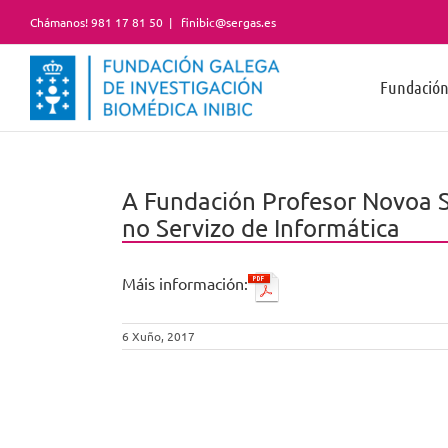
Skip
Chámanos! 981 17 81 50
|
finibic@sergas.es
to
content
Fundació
A Fundación Profesor Novoa S
no Servizo de Informática
Máis información:
6 Xuño, 2017