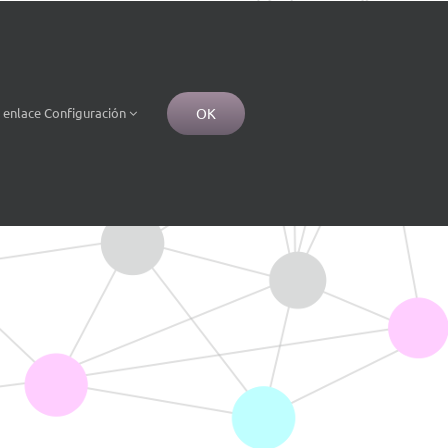
OK
e
enlace
Configuración