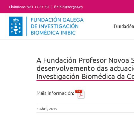
Skip
Chámanos! 981 17 81 50
|
finibic@sergas.es
to
content
Fundació
A Fundación Profesor Novoa S
desenvolvemento das actuació
Investigación Biomédica da Co
Máis información:
5 Abril, 2019