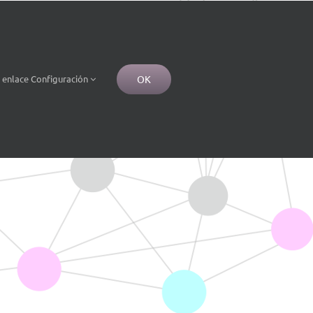
OK
e
enlace
Configuración