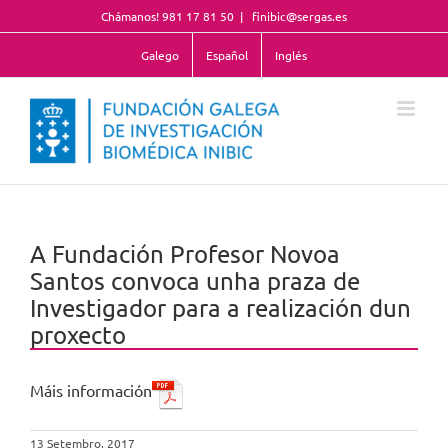
Skip
Chámanos! 981 17 81 50
|
finibic@sergas.es
to
content
Galego
Español
Inglés
A Fundación Profesor Novoa
Santos convoca unha praza de
Investigador para a realización dun
proxecto
Máis información
13 Setembro, 2017