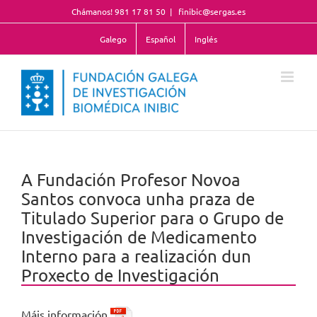
Skip
Chámanos! 981 17 81 50
|
finibic@sergas.es
to
content
Galego
Español
Inglés
A Fundación Profesor Novoa
Santos convoca unha praza de
Titulado Superior para o Grupo de
Investigación de Medicamento
Interno para a realización dun
Proxecto de Investigación
Máis información