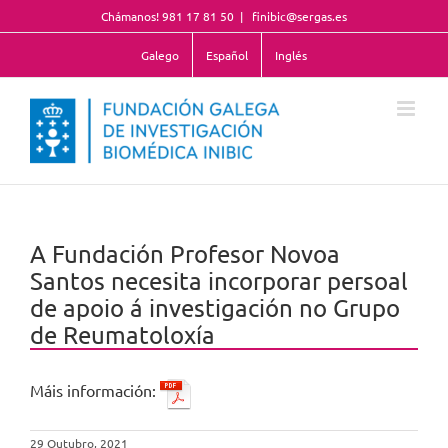
Skip
Chámanos! 981 17 81 50
|
finibic@sergas.es
to
content
Galego
Español
Inglés
A Fundación Profesor Novoa
Santos necesita incorporar persoal
de apoio á investigación no Grupo
de Reumatoloxía
Máis información:
29 Outubro, 2021