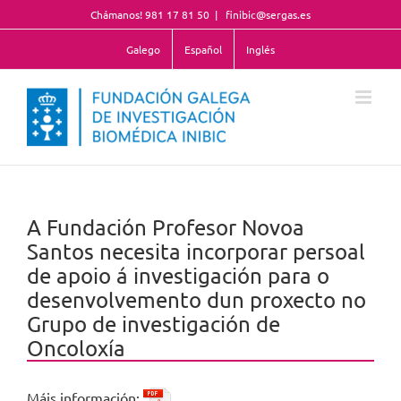
Skip
Chámanos! 981 17 81 50
|
finibic@sergas.es
to
content
Galego
Español
Inglés
A Fundación Profesor Novoa
Santos necesita incorporar persoal
de apoio á investigación para o
desenvolvemento dun proxecto no
Grupo de investigación de
Oncoloxía
Máis información: