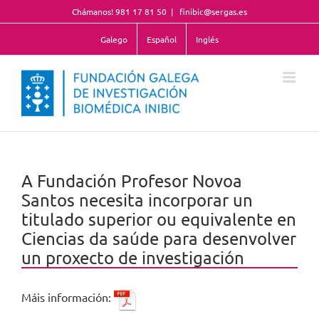
Skip
Chámanos! 981 17 81 50
|
finibic@sergas.es
to
content
Galego
Español
Inglés
A Fundación Profesor Novoa
Santos necesita incorporar un
titulado superior ou equivalente en
Ciencias da saúde para desenvolver
un proxecto de investigación
Máis información: