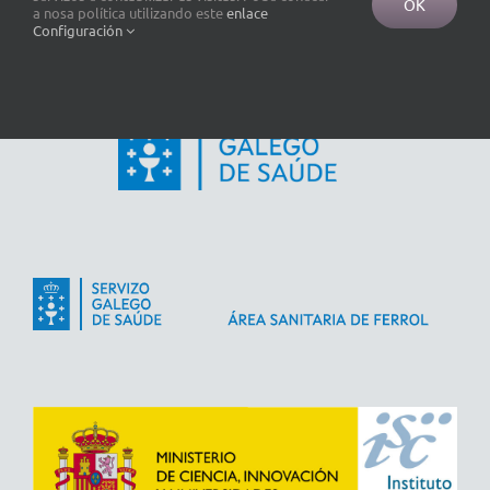
OK
a nosa política utilizando este
enlace
Configuración