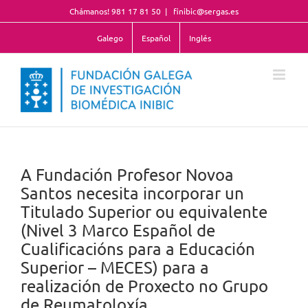
Skip
Chámanos! 981 17 81 50
|
finibic@sergas.es
to
content
Galego
Español
Inglés
A Fundación Profesor Novoa
Santos necesita incorporar un
Titulado Superior ou equivalente
(Nivel 3 Marco Español de
Cualificacións para a Educación
Superior – MECES) para a
realización de Proxecto no Grupo
de Reumatoloxía.