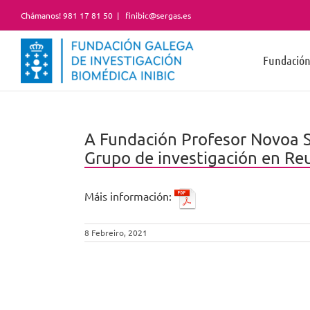
Skip
Chámanos! 981 17 81 50
|
finibic@sergas.es
to
content
Fundació
A Fundación Profesor Novoa S
Grupo de investigación en Re
Máis información:
8 Febreiro, 2021