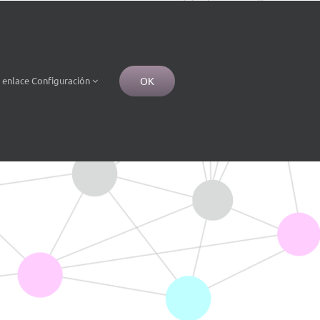
OK
e
enlace
Configuración