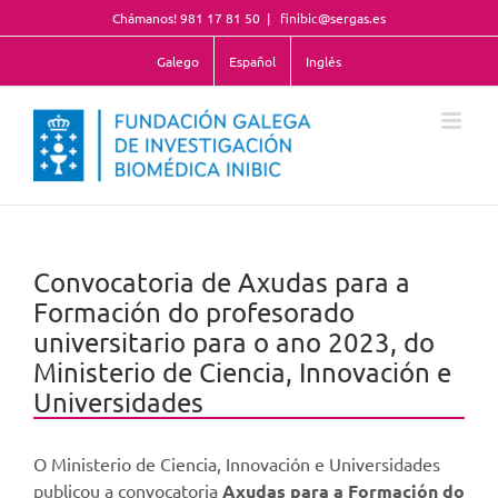
Skip
Chámanos! 981 17 81 50
|
finibic@sergas.es
to
content
Galego
Español
Inglés
Convocatoria de Axudas para a
Formación do profesorado
universitario para o ano 2023, do
Ministerio de Ciencia, Innovación e
Universidades
O Ministerio de Ciencia, Innovación e Universidades
publicou a convocatoria
Axudas para a Formación do