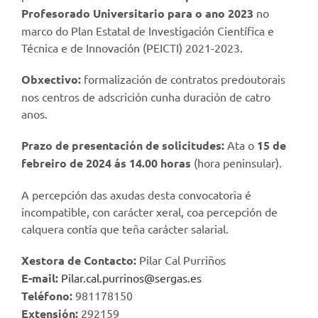
Profesorado Universitario para o ano 2023
no
marco do Plan Estatal de Investigación Científica e
Técnica e de Innovación (PEICTI) 2021-2023.
Obxectivo:
formalización de contratos predoutorais
nos centros de adscrición cunha duración de catro
anos.
Prazo de presentación de solicitudes:
Ata o
15 de
febreiro de 2024 ás 14.00 horas
(hora peninsular).
A percepción das axudas desta convocatoria é
incompatible, con carácter xeral, coa percepción de
calquera contía que teña carácter salarial.
Xestora de Contacto:
Pilar Cal Purriños
E-mail:
Pilar.cal.purrinos@sergas.es
Teléfono:
981178150
Extensión:
292159