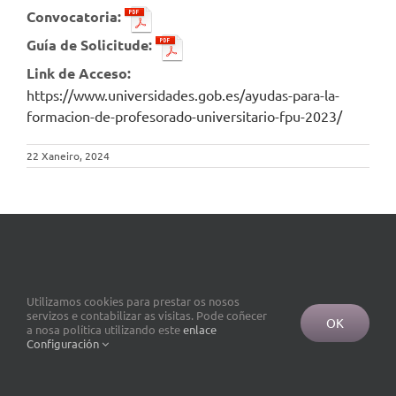
Convocatoria:
Guía de Solicitude:
Link de Acceso:
https://www.universidades.gob.es/ayudas-para-la-
formacion-de-profesorado-universitario-fpu-2023/
22 Xaneiro, 2024
Utilizamos cookies para prestar os nosos
servizos e contabilizar as visitas. Pode coñecer
OK
a nosa política utilizando este
enlace
Configuración