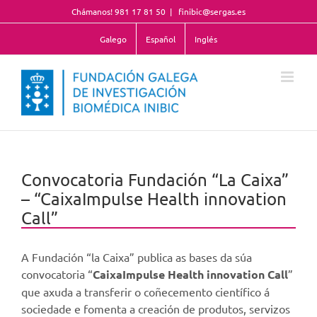
Skip
Chámanos! 981 17 81 50
|
finibic@sergas.es
to
content
Galego
Español
Inglés
Convocatoria Fundación “La Caixa”
– “CaixaImpulse Health innovation
Call”
A Fundación “la Caixa” publica as bases da súa
convocatoria “
CaixaImpulse Health innovation Call
”
que axuda a transferir o coñecemento científico á
sociedade e fomenta a creación de produtos, servizos