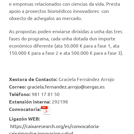
e empresas relacionados con ciencias da vida. Presta
apoio a proxectos biomédicos innovadores con
obxecto de achegalos ao mercado.
As propostas poden enviarse dirixidas a unha das tres
fases do programa, cada unha dotada dun importe
económico diferente (ata 50.000 € para a fase 1, ata
150.000 € para a fase 2 e ata 500.000 € para a fase 3).
Xestora de Contacto:
Graciela Fernández Arrojo
Correo:
graciela.fernandez.arrojo@sergas.es
Teléfono:
981 17 81 50
Extensión interna:
292198
Convocatoria
:
Ligazón WEB:
https://caixaresearch.org/es/convocatoria-
caixaimpulse-innovacion-salud