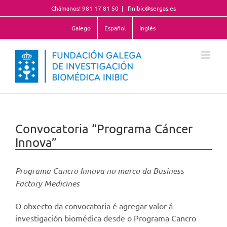
Skip
Chámanos! 981 17 81 50
|
finibic@sergas.es
to
content
Galego
Español
Inglés
Convocatoria “Programa Cáncer
Innova”
Programa Cancro Innova no marco da Business
Factory Medicines
O obxecto da convocatoria é agregar valor á
investigación biomédica desde o Programa Cancro