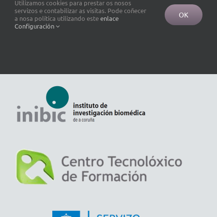
Utilizamos cookies para prestar os nosos
servizos e contabilizar as visitas. Pode coñecer
OK
a nosa política utilizando este
enlace
Configuración