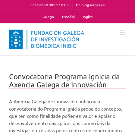
Skip
Chámanos! 981 17 81 50
|
finibic@sergas.es
to
content
Galego
Español
Inglés
Convocatoria Programa Ignicia da
Axencia Galega de Innovación
A Axencia Galega de Innovación publicou a
convocatoria do Programa Ignicia proba de concepto,
que ten como finalidade poñer en valor e apoiar o
desenvolvemento das aplicacións comerciais da
investigación xeradas polos centros de coñecemento.