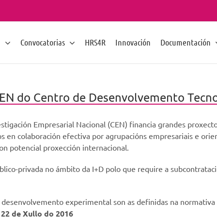
n
Convocatorias
HRS4R
Innovación
Documentación
EN do Centro de Desenvolvemento Tecnoló
tigación Empresarial Nacional (CEN) financia grandes proxectos
en colaboración efectiva por agrupacións empresariais e orien
con potencial proxección internacional.
ico-privada no ámbito da I+D polo que require a subcontrataci
 de desenvolvemento experimental son as definidas na normativ
:
22 de Xullo do 2016