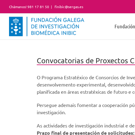
Skip
Chámanos! 981 17 81 50
|
finibic@sergas.es
to
content
Fundació
Convocatorias de Proxectos C
O Programa Estratéxico de Consorcios de Inves
desenvolvemento experimental, desenvolvidos 
planificada en áreas estratéxicas de futuro e 
Persegue ademais fomentar a cooperación públ
investigación.
As actividades de investigación industrial e
Prazo final de presentación de solicitudes