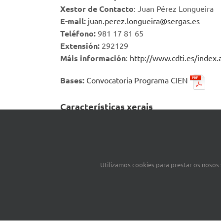
Xestor de Contacto
: Juan Pérez Longueira
E-mail:
juan.perez.longueira@sergas.es
Teléfono:
981 17 81 65
Extensión:
292129
Máis información
:
http://www.cdti.es/ind
Bases:
Convocatoria Programa CIEN
Características xerais
Tipo de proxecto:
Proxecto de investigación industrial e desen
Utilizamos cookies para prestar os nosos s
As definicións de investigación industrial e 
Beneficiarios:
Serán consorcios empresariais, formalizados 