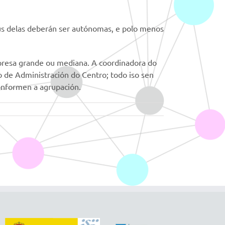
us delas deberán ser autónomas, e polo menos
presa grande ou mediana. A coordinadora do
lo de Administración do Centro; todo iso sen
conformen a agrupación.