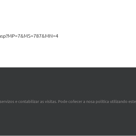
ex.asp?MP=7&MS=787&MN=4
volvemento experimental realizado por empresas en consorcio.
ervizos e contabilizar as visitas. Pode coñecer a nosa política utilizando est
desenvolvemento experimental son as recollidas na normativa com
mediante un acordo privado de colaboración. Todas as empresas 