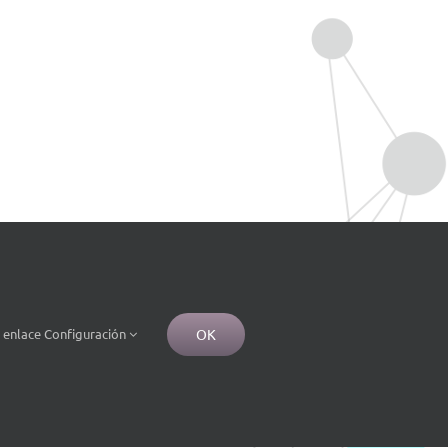
OK
e
enlace
Configuración
unitaria aplicable.
integrantes do consorcio terán a