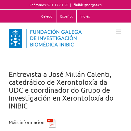
Skip
Chámanos! 981 17 81 50
|
finibic@sergas.es
to
content
Galego
Español
Inglés
Entrevista a José Millán Calenti,
catedrático de Xerontoloxía da
UDC e coordinador do Grupo de
Investigación en Xerontoloxía do
INIBIC
Máis información: