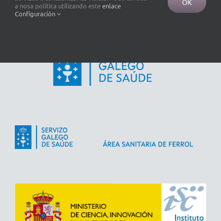
OK
a nosa política utilizando este
enlace
Configuración