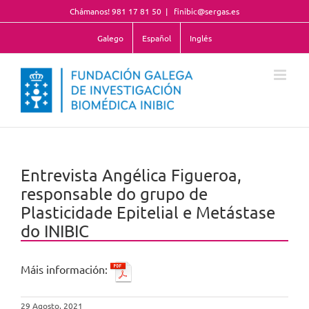
Skip
Chámanos! 981 17 81 50
|
finibic@sergas.es
to
content
Galego
Español
Inglés
Entrevista Angélica Figueroa,
responsable do grupo de
Plasticidade Epitelial e Metástase
do INIBIC
Máis información:
29 Agosto, 2021