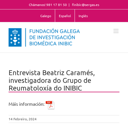
Skip
Chámanos! 981 17 81 50
|
finibic@sergas.es
to
content
Galego
Español
Inglés
Entrevista Beatriz Caramés,
investigadora do Grupo de
Reumatoloxía do INIBIC
Máis información:
14 Febreiro, 2024