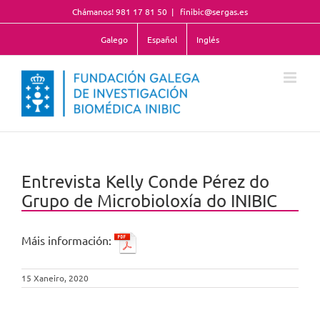
Skip
Chámanos! 981 17 81 50
|
finibic@sergas.es
to
content
Galego
Español
Inglés
Entrevista Kelly Conde Pérez do
Grupo de Microbioloxía do INIBIC
Máis información:
15 Xaneiro, 2020