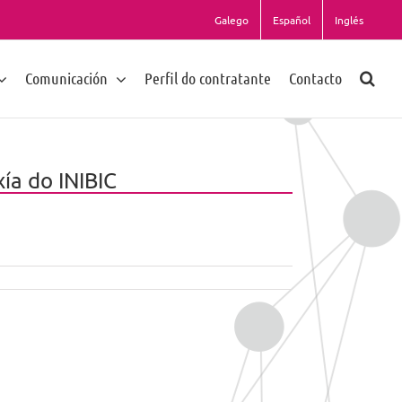
Galego
Español
Inglés
Comunicación
Perfil do contratante
Contacto
ía do INIBIC