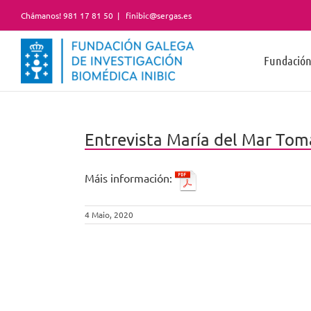
Skip
Chámanos! 981 17 81 50
|
finibic@sergas.es
to
content
Fundació
Entrevista María del Mar Tomá
Máis información:
4 Maio, 2020