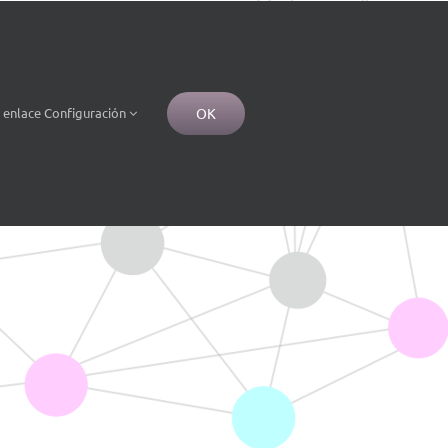
OK
e
enlace
Configuración