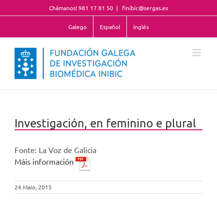
Skip
Chámanos! 981 17 81 50
|
finibic@sergas.es
to
content
Galego
Español
Inglés
Investigación, en feminino e plural
Fonte: La Voz de Galicia
Máis información
24 Maio, 2015