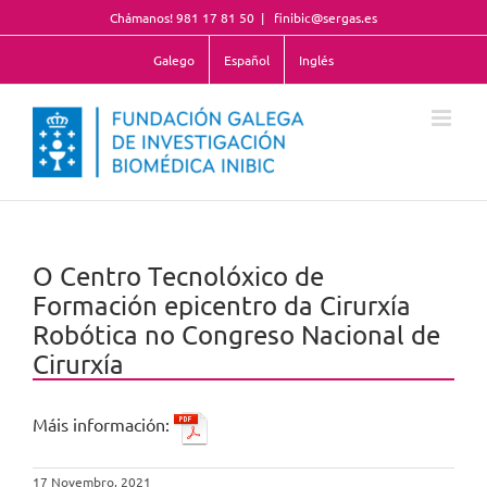
Skip
Chámanos! 981 17 81 50
|
finibic@sergas.es
to
content
Galego
Español
Inglés
O Centro Tecnolóxico de
Formación epicentro da Cirurxía
Robótica no Congreso Nacional de
Cirurxía
Máis información:
17 Novembro, 2021