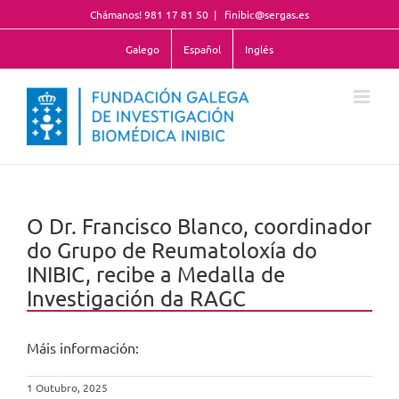
Skip
Chámanos! 981 17 81 50
|
finibic@sergas.es
to
content
Galego
Español
Inglés
O Dr. Francisco Blanco, coordinador
do Grupo de Reumatoloxía do
INIBIC, recibe a Medalla de
Investigación da RAGC
Máis información:
1 Outubro, 2025