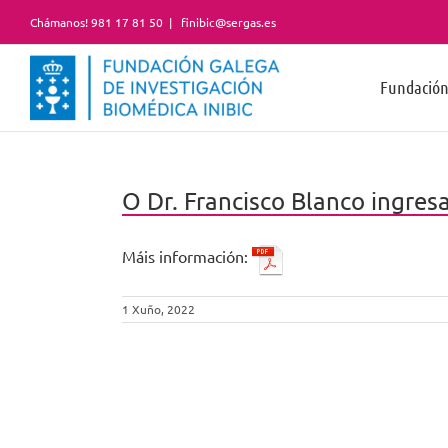
Skip
Chámanos! 981 17 81 50
|
finibic@sergas.es
to
content
Fundació
O Dr. Francisco Blanco ingre
Máis información:
1 Xuño, 2022