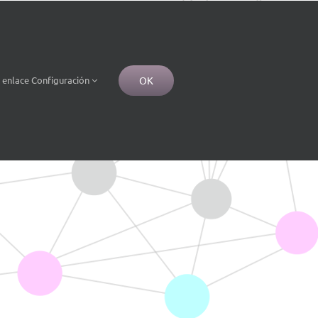
OK
e
enlace
Configuración