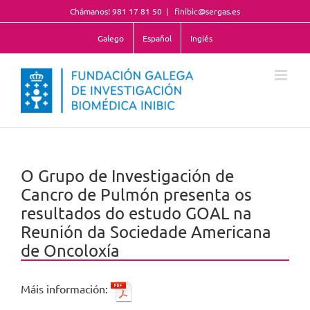
Skip
Chámanos! 981 17 81 50
|
finibic@sergas.es
to
content
Galego
Español
Inglés
O Grupo de Investigación de
Cancro de Pulmón presenta os
resultados do estudo GOAL na
Reunión da Sociedade Americana
de Oncoloxía
Máis información: