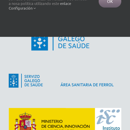
OK
a nosa política utilizando este
enlace
Configuración