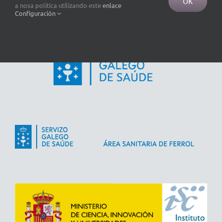
OK
a nosa política utilizando este
enlace
Configuración