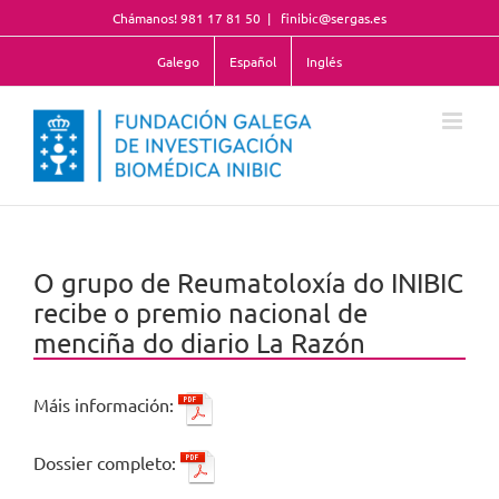
Skip
Chámanos! 981 17 81 50
|
finibic@sergas.es
to
content
Galego
Español
Inglés
O grupo de Reumatoloxía do INIBIC
recibe o premio nacional de
menciña do diario La Razón
Máis información:
Dossier completo: