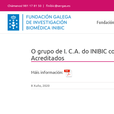
Skip
Chámanos! 981 17 81 50
|
finibic@sergas.es
to
content
Fundació
O grupo de I. C.A. do INIBIC 
Acreditados
Máis información:
8 Xuño, 2020