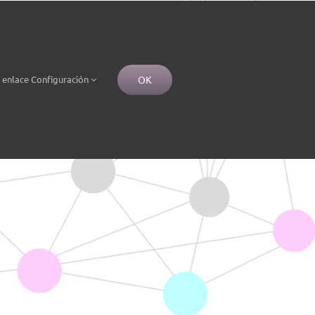
OK
e
enlace
Configuración