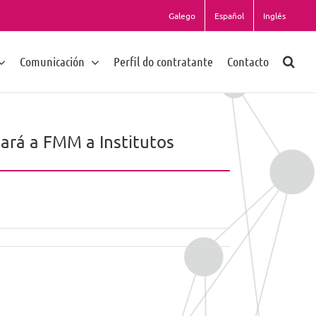
Galego
Español
Inglés
Comunicación
Perfil do contratante
Contacto
iará a FMM a Institutos