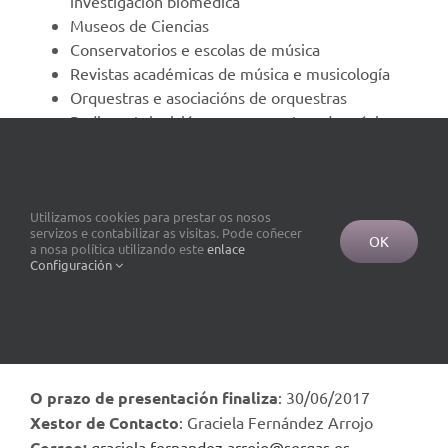
investigación biomédica
Museos de Ciencias
Conservatorios e escolas de música
Revistas académicas de música e musicología
Orquestras e asociacións de orquestras
Radios e televisións con orquestras de música
sinfónica ou de cámara
Axencias públicas e organizacións rexionais,
nacionais e internacionais, con actividade
significativa na análise e/ou actuacións
Utilizamos cookies para prestar os nosos
servizos e contabilizar as visitas. Pode coñecer
relacionadas co cambio climático e a cooperación
OK
a nosa política utilizando este
enlace
ao desenvolvemento
Configuración
Una mesma institución poderá presentar máis dunha
candidatura, sen límite de número, pero non a un
mesmo candidato para distintas categorías.
O prazo de presentación finaliza
: 30/06/2017
Xestor de Contacto
: Graciela Fernández Arrojo
Correo:
graciela.fernandez.arrojo@sergas.es