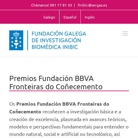
Skip
Chámanos! 981 17 81 50
|
finibic@sergas.es
to
content
Galego
Español
Inglés
Premios Fundación BBVA
Fronteiras do Coñecemento
Os
Premios Fundación BBVA Fronteiras do
Coñecemento
recoñecen a investigación básica e a
creación de excelencia, plasmada en avances teóricos,
modelos e perspectivas fundamentais para entender o
mundo natural, social e artificial ou tecnolóxico, así