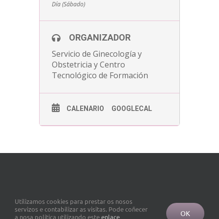
Día (Sábado)
ORGANIZADOR
Servicio de Ginecología y
Obstetricia y Centro
Tecnológico de Formación
CALENARIO
GOOGLECAL
Utilizamos cookies para prestar os nosos
servizos e contabilizar as visitas. Pode coñecer
OK
a nosa política utilizando este
enlace