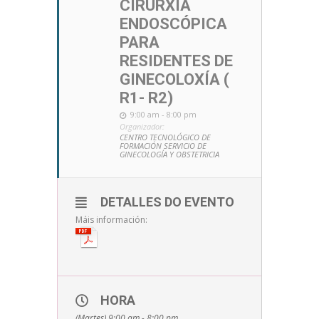
CIRURXÍA
ENDOSCÓPICA
PARA
RESIDENTES DE
GINECOLOXÍA (
R1- R2)
9:00 am - 8:00 pm
Organizador:
CENTRO TECNOLÓGICO DE
FORMACIÓN SERVICIO DE
GINECOLOGÍA Y OBSTETRICIA
DETALLES DO EVENTO
Máis información:
HORA
(Martes) 9:00 am - 8:00 pm