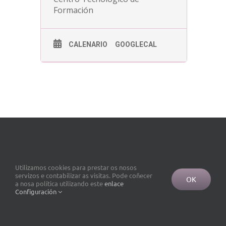
Formación
CALENARIO
GOOGLECAL
Utilizamos cookies para prestar os nosos
servizos e contabilizar as visitas. Pode coñecer
OK
a nosa política utilizando este
enlace
Configuración