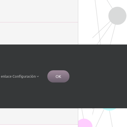
OK
e
enlace
Configuración