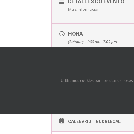
DETALLES DO EVENTO
Mais información
HORA
(Sábado) 11:00 am - 7:00 pm
Utilizamos cookies para prestar os nosos s
CALENARIO
GOOGLECAL