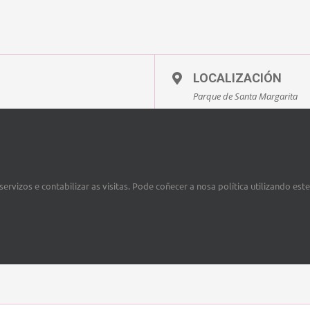
LOCALIZACIÓN
Parque de Santa Margarita
ervizos e contabilizar as visitas. Pode coñecer a nosa política utilizando est