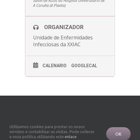
Salón de Actos do Hospital Universitario de
A Coruña (4 Planta)
ORGANIZADOR
Unidade de Enfermidades
Infecciosas da XXIAC
CALENARIO
GOOGLECAL
Utilizamos cookies para prestar os nosos
servizos e contabilizar as visitas. Pode coñecer
OK
a nosa política utilizando este
enlace