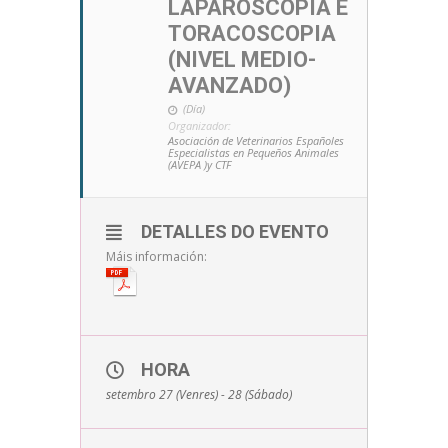
LAPAROSCOPIA E
TORACOSCOPIA
(NIVEL MEDIO-
AVANZADO)
(Día)
Organizador:
Asociación de Veterinarios Españoles
Especialistas en Pequeños Animales
(AVEPA )y CTF
DETALLES DO EVENTO
Máis información:
HORA
setembro 27 (Venres) - 28 (Sábado)