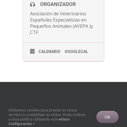
ORGANIZADOR
Asociación de Veterinarios
Españoles Especialistas en
Pequeños Animales (AVEPA )y
CTF
CALENARIO
GOOGLECAL
Utilizamos cookies para prestar os nosos
servizos e contabilizar as visitas. Pode coñecer
OK
a nosa política utilizando este
enlace
Configuración