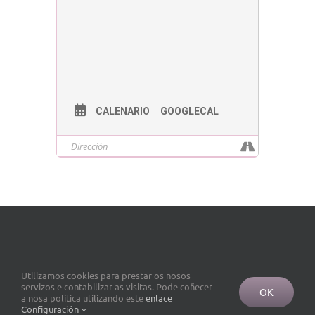
CALENARIO
GOOGLECAL
Utilizamos cookies para prestar os nosos
servizos e contabilizar as visitas. Pode coñecer
OK
a nosa política utilizando este
enlace
Configuración